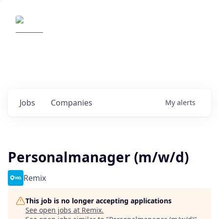
Elemental Impact
Explore opportunities with our
portfolio companies
0
jobs ·
0
companies
Jobs
Companies
My
alerts
Personalmanager (m/w/d)
Remix
This job is no longer accepting applications
See open jobs at
Remix
.